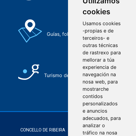
Utilizamos
cookies
Usamos cookies
-propias e de
Guías, folletos e mapas
terceiros- e
outras técnicas
de rastrexo para
mellorar a túa
experiencia de
navegación na
Turismo de Galicia
nosa web, para
mostrarche
contidos
personalizados
e anuncios
adecuados, para
analizar o
CONCELLO DE RIBEIRA
Praza do Concello. 15960
tráfico na nosa